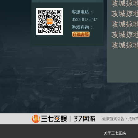
攻城掠
客服电话：
攻城掠地
0553-8125237
攻城掠
游戏咨询：
攻城掠
攻城掠
健康游戏公告：
抵制
关于三七互娱