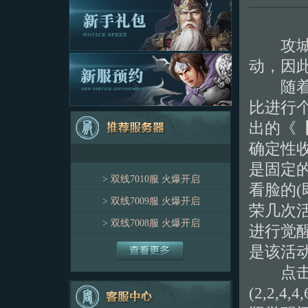
攻城掠
动，因
随着杜
比进行
出的《
确定性
是固定
>
双线7010服
火爆开启
看脸的
>
双线7009服
火爆开启
荣几次
>
双线7008服
火爆开启
进行觉
是该活
点击左
(2,2