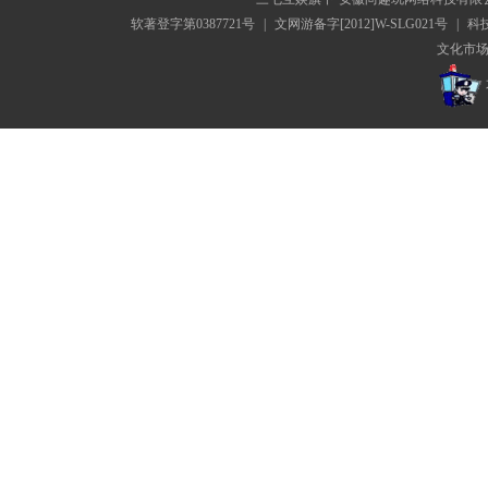
软著登字第0387721号
|
文网游备字[2012]W-SLG021号
|
科技
文化市