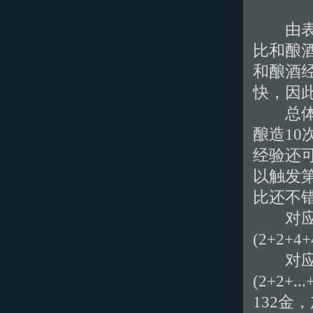
由表可
比和酿
和酿酒
快，因
总体来
酿造10
经验还可
以触发第
比还不
对应1
(2+2
对应2
(2+2+
132金