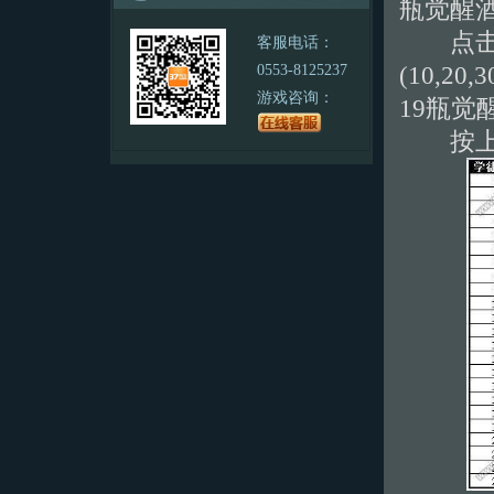
瓶觉醒酒
点击右
客服电话：
(10,
0553-8125237
游戏咨询：
19瓶觉
按上述