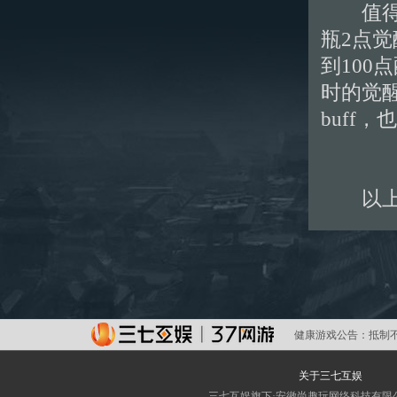
值得指
瓶2点觉
到100
时的觉
buff
以上内
健康游戏公告：
抵制
关于三七互娱
三七互娱旗下·安徽尚趣玩网络科技有限