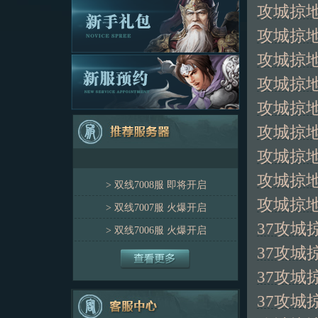
攻城掠
攻城掠
攻城掠
攻城掠
攻城掠地
攻城掠
攻城掠
攻城掠
>
双线7008服
即将开启
攻城掠
>
双线7007服
火爆开启
37攻城
>
双线7006服
火爆开启
37攻城
37攻城
37攻城