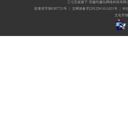
三七互娱旗下·安徽尚趣玩网络科技有限
软著登字第0387721号
|
文网游备字[2012]W-SLG021号
|
科技
文化市